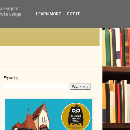
user-agent
erate usage
LEARN MORE
GOT IT
Wyszukaj