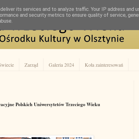
eliver its services and to analyze traffic. Your IP address and 
ormance and security metrics to ensure quality of service, gen
abuse.
świecie
Zarząd
Galeria 2024
Koła zainteresowań
racyjne Polskich Uniwersytetów Trzeciego Wieku