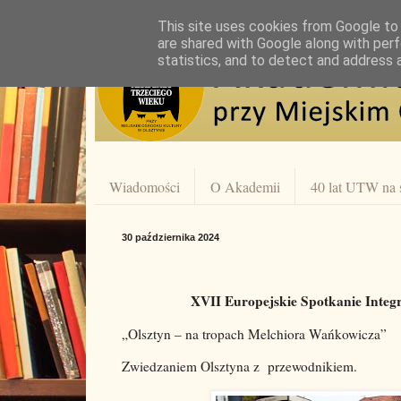
This site uses cookies from Google to d
are shared with Google along with perf
statistics, and to detect and address 
Wiadomości
O Akademii
40 lat UTW na 
30 października 2024
XVII Europejskie Spotkanie Integ
„Olsztyn – na tropach Melchiora Wańkowicza”
Zwiedzaniem Olsztyna z
przewodnikiem.