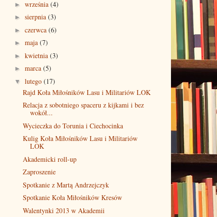
września
(4)
►
sierpnia
(3)
►
czerwca
(6)
►
maja
(7)
►
kwietnia
(3)
►
marca
(5)
►
lutego
(17)
▼
Rajd Koła Miłośników Lasu i Militariów LOK
Relacja z sobotniego spaceru z kijkami i bez
wokół...
Wycieczka do Torunia i Ciechocinka
Kulig Koła Miłośników Lasu i Militariów
LOK
Akademicki roll-up
Zaproszenie
Spotkanie z Martą Andrzejczyk
Spotkanie Koła Miłośników Kresów
Walentynki 2013 w Akademii