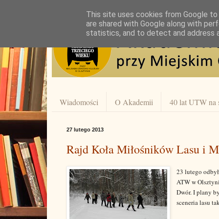
This site uses cookies from Google to d
are shared with Google along with perf
statistics, and to detect and address 
Wiadomości
O Akademii
40 lat UTW na 
27 lutego 2013
Rajd Koła Miłośników Lasu i M
23 lutego odbył
ATW w Olsztynie
Dwór. I plany b
sceneria lasu ta