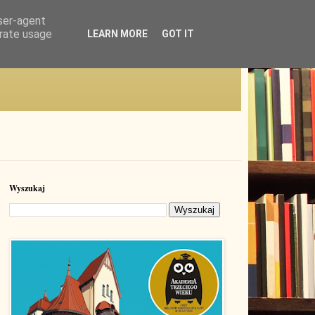
user-agent
erate usage
LEARN MORE
GOT IT
Wyszukaj