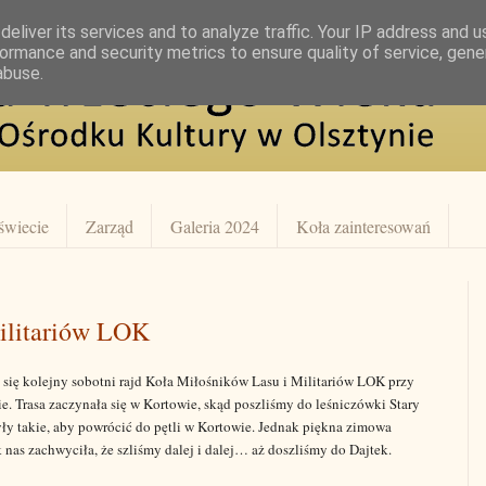
eliver its services and to analyze traffic. Your IP address and 
ormance and security metrics to ensure quality of service, gen
abuse.
świecie
Zarząd
Galeria 2024
Koła zainteresowań
ilitariów LOK
 się kolejny sobotni rajd Koła Miłośników Lasu i Militariów LOK przy
. Trasa zaczynała się w Kortowie, skąd poszliśmy do leśniczówki Stary
yły takie, aby powrócić do pętli w Kortowie. Jednak piękna zimowa
k nas zachwyciła, że szliśmy dalej i dalej… aż doszliśmy do Dajtek.