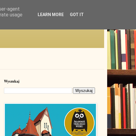
user-agent
erate usage
LEARN MORE
GOT IT
Wyszukaj