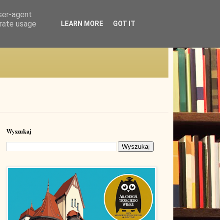
user-agent
erate usage
LEARN MORE
GOT IT
Wyszukaj