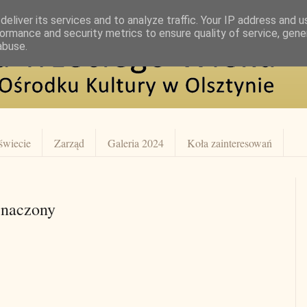
eliver its services and to analyze traffic. Your IP address and 
ormance and security metrics to ensure quality of service, gen
abuse.
świecie
Zarząd
Galeria 2024
Koła zainteresowań
znaczony