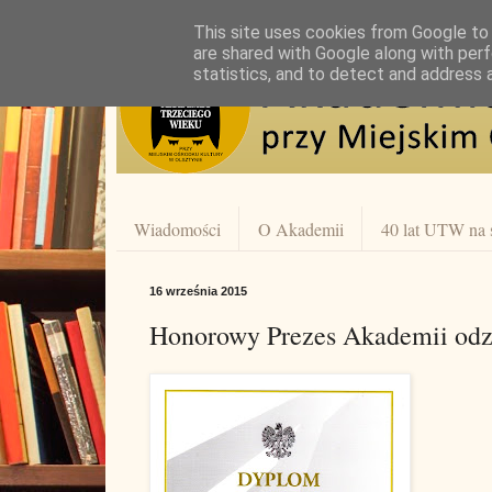
This site uses cookies from Google to d
are shared with Google along with perf
statistics, and to detect and address 
Wiadomości
O Akademii
40 lat UTW na 
16 września 2015
Honorowy Prezes Akademii od