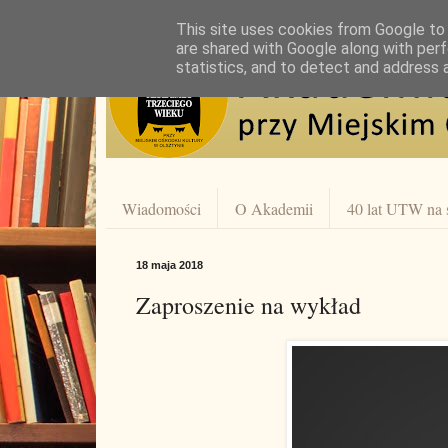
This site uses cookies from Google to d
are shared with Google along with perf
statistics, and to detect and address 
Wiadomości
O Akademii
40 lat UTW na 
18 maja 2018
Zaproszenie na wykład