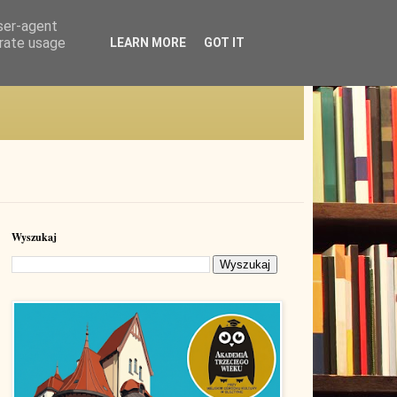
user-agent
erate usage
LEARN MORE
GOT IT
Wyszukaj