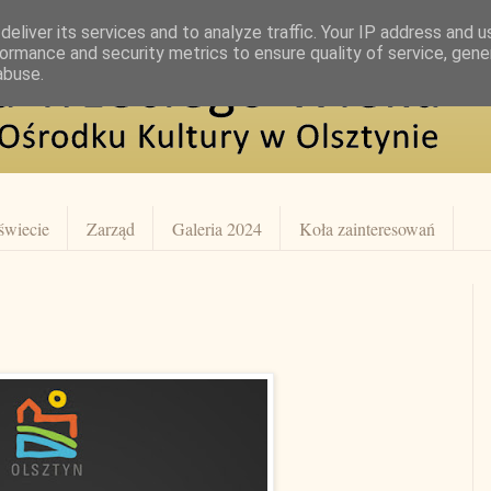
eliver its services and to analyze traffic. Your IP address and 
ormance and security metrics to ensure quality of service, gen
abuse.
świecie
Zarząd
Galeria 2024
Koła zainteresowań