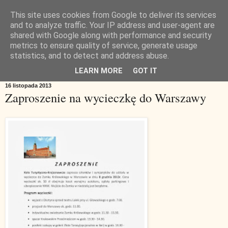
This site uses cookies from Google to deliver its services
and to analyze traffic. Your IP address and user-agent are
shared with Google along with performance and security
metrics to ensure quality of service, generate usage
statistics, and to detect and address abuse.
▼
LEARN MORE
GOT IT
16 listopada 2013
Zaproszenie na wycieczkę do Warszawy